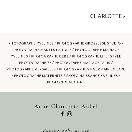
YOUR EMAIL IS
NEVER
PUBLISHED OR SHARED.
REQUIRED FIELDS ARE MARKED *
CHARLOTTE
»
PHOTOGRAPHE YVELINES /
PHOTOGRAPHE GROSSESSE STUDIO
/
PHOTOGRAPHE MANTES LA JOLIE /
PHOTOGRAPHE MARIAGE
YVELINES
/ PHOTOGRAPHE BÉBÉ / PHOTOGRAPHE LIFETSTYLE
PHOTOGRAPHE 78 / PHOTOGRAPHE MARIAGE PARIS /
PHOTOGRAPHE VERSAILLES / PHOTOGRAPHE ST-GERMAIN EN LAYE
/ PHOTOGRAPHE MATERNITÉ /
PHOTO NAISSANCE YVELINES
/
PHOTO NOUVEAU-NÉ
POST COMMENT
Anne-Charlotte Aubel
Photographe de vie