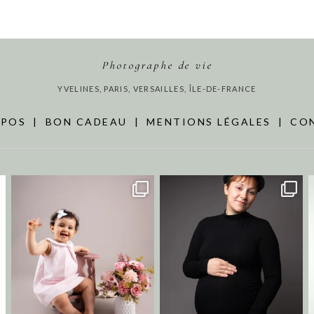
Photographe de vie
YVELINES, PARIS, VERSAILLES, ÎLE-DE-FRANCE
OPOS
|
BON CADEAU
|
MENTIONS LÉGALES
|
CO
annecharlotteaubel
annecharlotteaubel
Juil 25
Juil 21