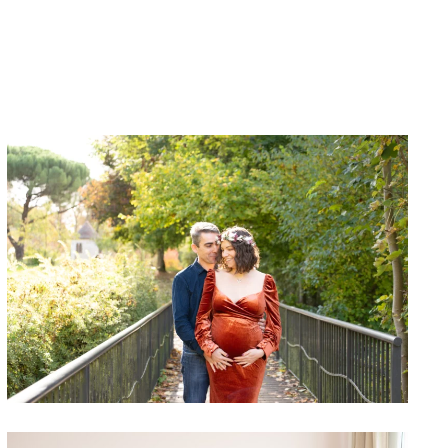
TOP 8 LIEUX SHOOTING
GROSSESSE EXTÉRIEUR
YVELINES | A-C AUBEL