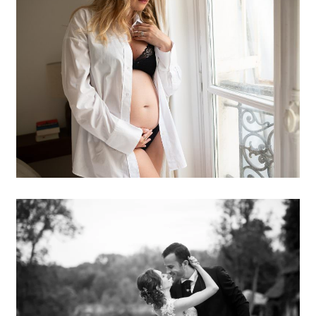
10 IDÉES DE TENUE POUR
VOTRE SHOOTING GROSSESSE |
A-C AUBEL
TOP 15 LIEUX DE MARIAGE
CHAMPÊTRE YVELINES | ANNE-
CHARLOTTE A.