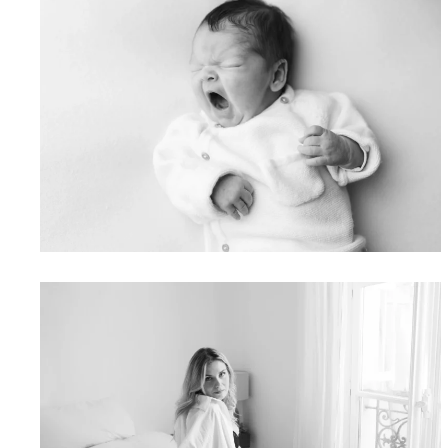
SÉCURITÉ SÉANCE PHOTO
NOUVEAU-NÉ | ANNE-
CHARLOTTE AUBEL
QUAND FAIRE SON SHOOTING
GROSSESSE ? LE GUIDE
COMPLET