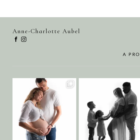
Anne-Charlotte Aubel
A PR
annecharlotteaubel
annecharlotteaubel
Août 1
Juil 29