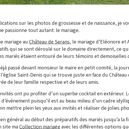
cations sur les photos de grossesse et de naissance, je v
e passionne tout autant: le mariage.
rbe mariage au
Château de Serans
, le mariage d’Eléonore et 
atifs qui se sont déroulé sur le domaine directement, ce qui
Les mariés étaient entouré de leurs témoins et demoiselles
éjà passé devant monsieur le maire en petit comité, la jour
l’église Saint-Denis qui se trouve juste en face du Châtea
e de leur famille respective et de leurs amis.
invités ont pu profiter d’un superbe cocktail en extérieur. 
re d’événement puisqu’il est au beau milieu d’un cadre idylli
n mettre plein les yeux aux invités et réaliser de jolies ph
n général au début des préparatifs des mariés jusqu’a la fi
n site ma
Collection mariage
avec les différentes options qu