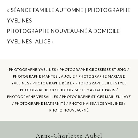
REQUIRED FIELDS ARE MARKED *
«
SÉANCE FAMILLE AUTOMNE | PHOTOGRAPHE
YVELINES
PHOTOGRAPHE NOUVEAU-NÉ À DOMICILE
YVELINES| ALICE
»
PHOTOGRAPHE YVELINES /
PHOTOGRAPHE GROSSESSE STUDIO
/
PHOTOGRAPHE MANTES LA JOLIE /
PHOTOGRAPHE MARIAGE
YVELINES
/ PHOTOGRAPHE BÉBÉ / PHOTOGRAPHE LIFETSTYLE
POST COMMENT
PHOTOGRAPHE 78 / PHOTOGRAPHE MARIAGE PARIS /
PHOTOGRAPHE VERSAILLES / PHOTOGRAPHE ST-GERMAIN EN LAYE
/ PHOTOGRAPHE MATERNITÉ /
PHOTO NAISSANCE YVELINES
/
PHOTO NOUVEAU-NÉ
Anne-Charlotte Aubel