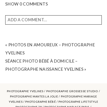
SHOW
0 COMMENTS
ADD A COMMENT...
YOUR EMAIL IS
NEVER
PUBLISHED OR SHARED.
REQUIRED FIELDS ARE MARKED *
«
PHOTOS EN AMOUREUX – PHOTOGRAPHE
YVELINES
SÉANCE PHOTO BÉBÉ À DOMICILE –
PHOTOGRAPHE NAISSANCE YVELINES
»
PHOTOGRAPHE YVELINES /
PHOTOGRAPHE GROSSESSE STUDIO
/
PHOTOGRAPHE MANTES LA JOLIE /
PHOTOGRAPHE MARIAGE
YVELINES
/ PHOTOGRAPHE BÉBÉ / PHOTOGRAPHE LIFETSTYLE
POST COMMENT
PHOTOGRAPHE 78 / PHOTOGRAPHE MARIAGE PARIS /