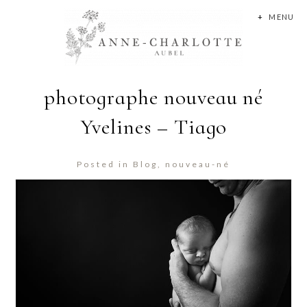
+
MENU
photographe nouveau né
Yvelines – Tiago
Posted in
Blog
,
nouveau-né