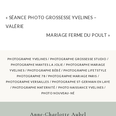
YOUR EMAIL IS
NEVER
PUBLISHED OR SHARED.
REQUIRED FIELDS ARE MARKED *
«
SÉANCE PHOTO GROSSESSE YVELINES –
VALÉRIE
MARIAGE FERME DU POULT
»
PHOTOGRAPHE YVELINES /
PHOTOGRAPHE GROSSESSE STUDIO
/
PHOTOGRAPHE MANTES LA JOLIE /
PHOTOGRAPHE MARIAGE
YVELINES
/ PHOTOGRAPHE BÉBÉ / PHOTOGRAPHE LIFETSTYLE
PHOTOGRAPHE 78 / PHOTOGRAPHE MARIAGE PARIS /
POST COMMENT
PHOTOGRAPHE VERSAILLES / PHOTOGRAPHE ST-GERMAIN EN LAYE
/ PHOTOGRAPHE MATERNITÉ /
PHOTO NAISSANCE YVELINES
/
PHOTO NOUVEAU-NÉ
Anne-Charlotte Aubel