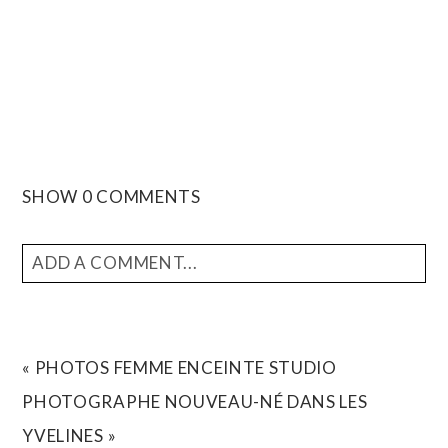
SHOW
0 COMMENTS
ADD A COMMENT...
YOUR EMAIL IS
NEVER
PUBLISHED OR SHARED.
REQUIRED FIELDS ARE MARKED *
«
PHOTOS FEMME ENCEINTE STUDIO
PHOTOGRAPHE NOUVEAU-NÉ DANS LES
YVELINES
»