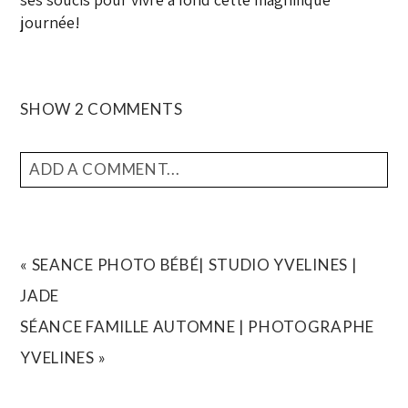
journée!
SHOW
2 COMMENTS
ADD A COMMENT...
YOUR EMAIL IS
NEVER
PUBLISHED OR SHARED.
REQUIRED FIELDS ARE MARKED *
«
SEANCE PHOTO BÉBÉ| STUDIO YVELINES |
JADE
SÉANCE FAMILLE AUTOMNE | PHOTOGRAPHE
YVELINES
»