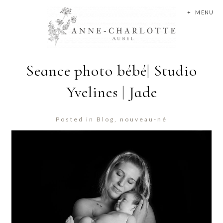
+
MENU
Seance photo bébé| Studio
Yvelines | Jade
Posted in
Blog
,
nouveau-né