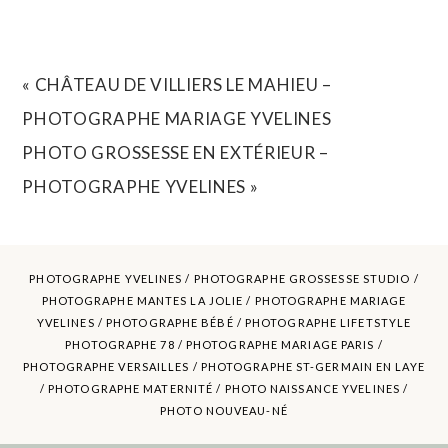
YOUR EMAIL IS
NEVER
PUBLISHED OR SHARED.
REQUIRED FIELDS ARE MARKED *
«
CHÂTEAU DE VILLIERS LE MAHIEU –
PHOTOGRAPHE MARIAGE YVELINES
PHOTO GROSSESSE EN EXTÉRIEUR –
PHOTOGRAPHE YVELINES
»
PHOTOGRAPHE YVELINES /
PHOTOGRAPHE GROSSESSE STUDIO
/
PHOTOGRAPHE MANTES LA JOLIE /
PHOTOGRAPHE MARIAGE
YVELINES
/ PHOTOGRAPHE BÉBÉ / PHOTOGRAPHE LIFETSTYLE
POST COMMENT
PHOTOGRAPHE 78 / PHOTOGRAPHE MARIAGE PARIS /
PHOTOGRAPHE VERSAILLES / PHOTOGRAPHE ST-GERMAIN EN LAYE
/ PHOTOGRAPHE MATERNITÉ /
PHOTO NAISSANCE YVELINES
/
PHOTO NOUVEAU-NÉ